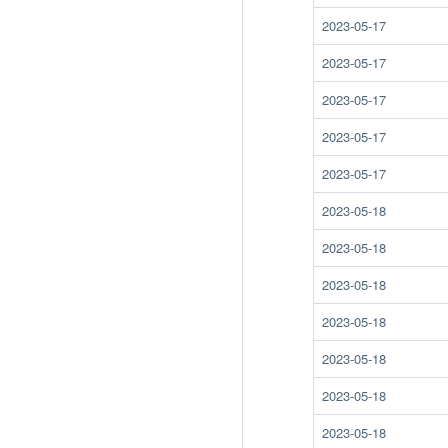
2023-05-17
2023-05-17
2023-05-17
2023-05-17
2023-05-17
2023-05-18
2023-05-18
2023-05-18
2023-05-18
2023-05-18
2023-05-18
2023-05-18