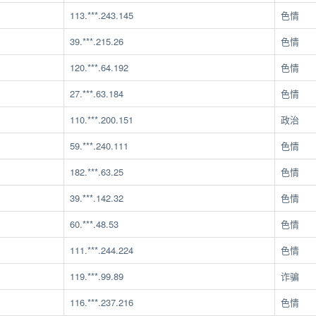
113.***.243.145
色情
39.***.215.26
色情
120.***.64.192
色情
27.***.63.184
色情
110.***.200.151
政治
59.***.240.111
色情
182.***.63.25
色情
39.***.142.32
色情
60.***.48.53
色情
111.***.244.224
色情
119.***.99.89
诈骗
116.***.237.216
色情