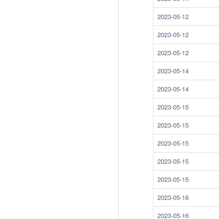
2023-05-12
2023-05-12
2023-05-12
2023-05-14
2023-05-14
2023-05-15
2023-05-15
2023-05-15
2023-05-15
2023-05-15
2023-05-16
2023-05-16