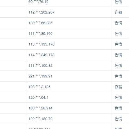
60.***.76.19
色情
112.***.202.207
诈骗
139.***.66.236
色情
111.***.89.160
色情
113.***.195.170
色情
114.***.249.178
色情
111.***.100.32
色情
221.***.199.91
色情
123.***.2.106
诈骗
120.***.64.4
色情
183.***.28.214
色情
122.***.180.70
色情