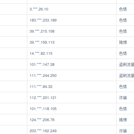
3.***.26.10
色情
183.***.233.189
色情
39.***.215.158
色情
39.***.159.113
赌博
14.***.82.115
色情
101.***.147.38
盗刷流
111.***.244.250
盗刷流
111.***.84.32
色情
112.***.201.121
诈骗
101.***.118.105
色情
124.***.206.76
赌博
203.***.162.249
诈骗