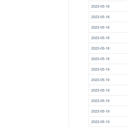
2023-05-18
2023-05-18
2023-05-18
2023-05-18
2023-05-18
2023-05-18
2023-05-19
2023-05-19
2023-05-19
2023-05-19
2023-05-19
2023-05-19