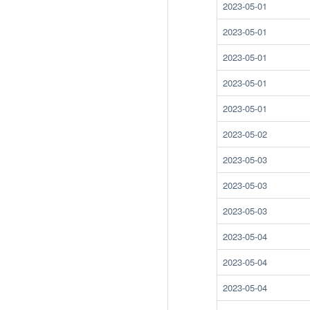
2023-05-01
2023-05-01
2023-05-01
2023-05-01
2023-05-01
2023-05-02
2023-05-03
2023-05-03
2023-05-03
2023-05-04
2023-05-04
2023-05-04